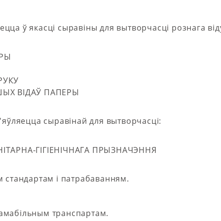
цца ў якасці сыравіны для вытворчасці рознага від
ЕРЫ
РУКУ
ШЫХ ВІДАЎ ПАПЕРЫ
'яўляецца сыравінай для вытворчасці:
НІТАРНА-ГІГІЕНІЧНАГА ПРЫЗНАЧЭННЯ
м стандартам і патрабаванням.
тамабільным транспартам.