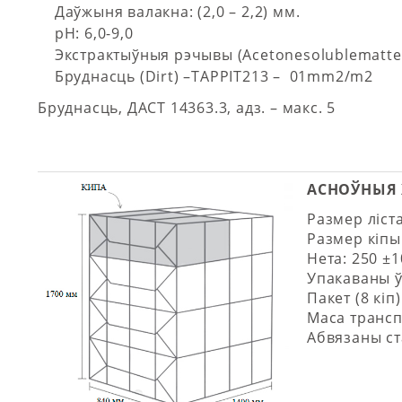
Даўжыня валакна: (2,0 – 2,2) мм.
pH: 6,0-9,0
Экстрактыўныя рэчывы (Acetonesolublematter
Бруднасць (Dirt) –TAPPIТ213 – 01mm2/m2
Бруднасць, ДАСТ 14363.3, адз. – макс. 5
АСНОЎНЫЯ 
Размер ліста
Размер кіпы:
Нета: 250 ±1
Упакаваны ў
Пакет (8 кіп
Маса трансп
Абвязаны с