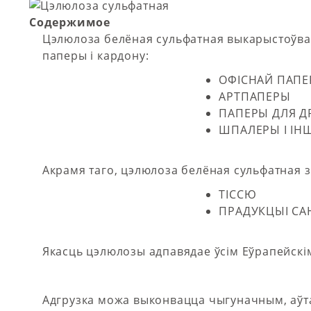
Содержимое
Цэлюлоза белёная сульфатная выкарыстоўвае
паперы і кардону:
ОФІСНАЙ ПАП
АРТПАПЕРЫ
ПАПЕРЫ ДЛЯ Д
ШПАЛЕРЫ І ІН
Акрамя таго, цэлюлоза белёная сульфатная з
ТІССЮ
ПРАДУКЦЫІ СА
Якасць цэлюлозы адпавядае ўсім Еўрапейскі
Адгрузка можа выконвацца чыгуначным, аў