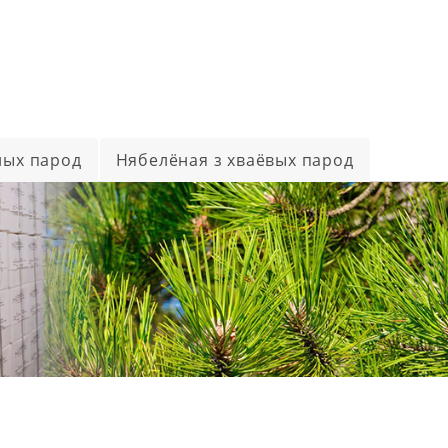
ных парод
Нябелёная з хваёвых парод