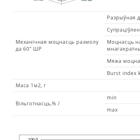
Разрыўная д
Супраціўлен
Механічная моцнасць размолу
Моцнасць н
да 60" ШР
мнагакратных
Мяжа моцна
Burst index 
Маса 1м2, г
min
Вільготнасць,% /
max