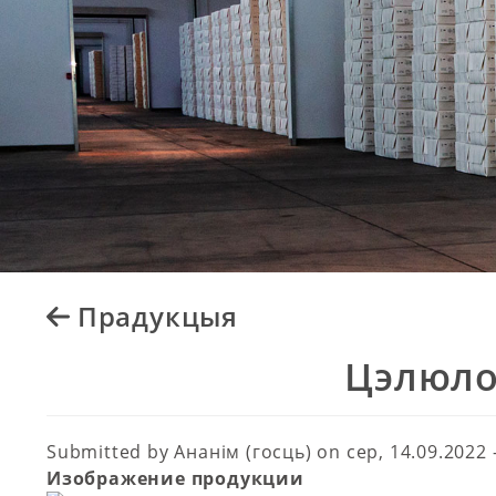
Прадукцыя
Цэлюло
Submitted by
Ананім (госць)
on
сер, 14.09.2022 
Изображение продукции