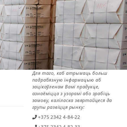
Для таго, каб атрымаць больш
падрабязную інфармацыю аб
зацікаўленам Вамі прадукце,
азнаёміцца з узорамі або зрабіць
замову, каліласка звяртайцеся да
групы развіцця рынку:
+375 2342 4-84-22