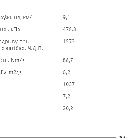
аўжыня, км/
9,1
не , кПа
478,3
адрыву пры
1573
 загібах, Ч.Д.П.
сці, Nm/g
88,7
kPa m2/g
6,2
1037
7,2
20,2