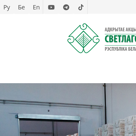
Перайсці
Ру
Бе
En
да
асноўнага
змесціва
АДКРЫТАЕ АКЦ
СВЕТЛАГ
РЭСПУБЛІКА БЕЛ