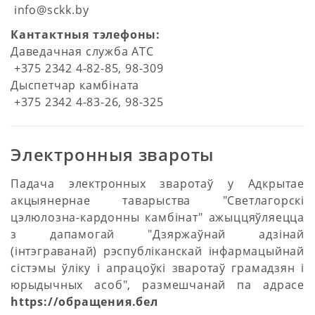
info@sckk.by
Кантактныя тэлефоны:
Даведачная служба АТС
+375 2342 4-82-85, 98-309
Дыспетчар камбіната​​​​​​​
+375 2342 4-83-26, 98-325
Электронныя звароты
Падача электронных зваротаў у Адкрытае
акцыянернае таварыства "Светлагорскі
цэлюлозна-кардонны камбінат" ажыццяўляецца
з дапамогай "Дзяржаўнай адзінай
(інтэграванай) рэспубліканскай інфармацыйнай
сістэмы ўліку і апрацоўкі зваротаў грамадзян і
юрыдычных асоб", размешчанай па адрасе
https://обращения.бел