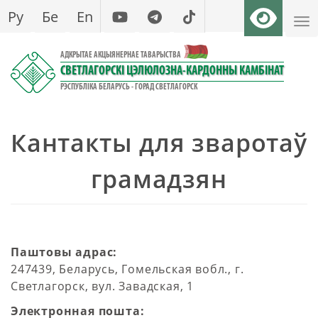
Перайсці
Ру
Бе
En
да
асноўнага
АДКРЫТАЕ АКЦЫЯНЕРНАЕ ТАВАРЫСТВА
змесціва
СВЕТЛАГОРСКІ ЦЭЛЮЛОЗНА-КАРДОННЫ КАМБІНАТ
РЭСПУБЛІКА БЕЛАРУСЬ - ГОРАД СВЕТЛАГОРСК
Кантакты для зваротаў
грамадзян
Паштовы адрас:
247439, Беларусь, Гомельская вобл., г.
Светлагорск, вул. Завадская, 1
Электронная пошта: