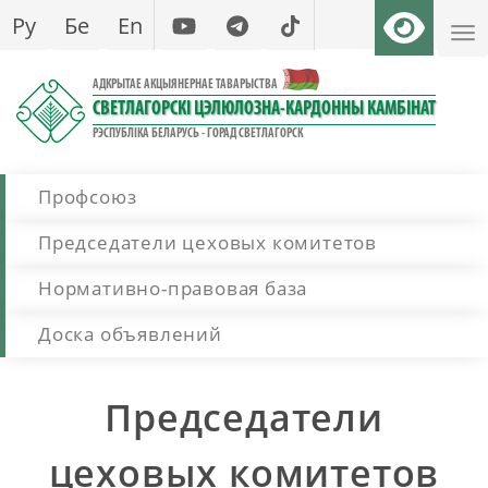
Перайсці
Ру
Бе
En
да
асноўнага
АДКРЫТАЕ АКЦЫЯНЕРНАЕ ТАВАРЫСТВА
змесціва
СВЕТЛАГОРСКІ ЦЭЛЮЛОЗНА-КАРДОННЫ КАМБІНАТ
РЭСПУБЛІКА БЕЛАРУСЬ - ГОРАД СВЕТЛАГОРСК
Main navigation
Профсоюз
Председатели цеховых комитетов
Нормативно-правовая база
Доска объявлений
Председатели
цеховых комитетов