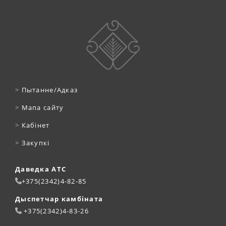
>
Пытанне/Адказ
>
Мапа сайту
>
Кабінет
>
Закупкі
Даведка АТС
+375(2342)4-82-85
Дыспетчар камбіната
+375(2342)4-83-26