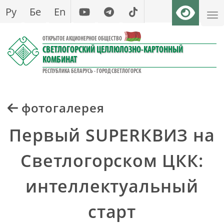
Перейти
Ру
Бе
En
к
основному
ОТКРЫТОЕ АКЦИОНЕРНОЕ ОБЩЕСТВО
содержанию
СВЕТЛОГОРСКИЙ ЦЕЛЛЮЛОЗНО-КАРТОННЫЙ
КОМБИНАТ
РЕСПУБЛИКА БЕЛАРУСЬ - ГОРОД СВЕТЛОГОРСК
фотогалерея
Первый SUPERКВИЗ на
Светлогорском ЦКК:
интеллектуальный
старт