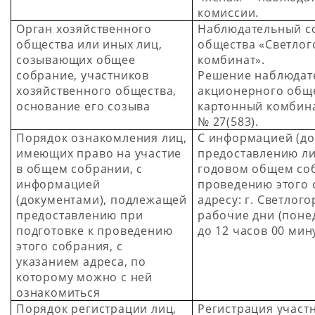
комиссии.
Орган хозяйственного
Наблюдательный со
общества или иных лиц,
общества «Светлог
созывающих общее
комбинат».
собрание, участников
Решение наблюдате
хозяйственного общества,
акционерного обще
основание его созыва
картонный комбинат
№ 27(583).
Порядок ознакомления лиц,
С информацией (д
имеющих право на участие
предоставлению ли
в общем собрании, с
годовом общем соб
информацией
проведению этого 
(документами), подлежащей
адресу: г. Светлогор
предоставлению при
рабочие дни (поне
подготовке к проведению
до 12 часов 00 мин
этого собрания, с
указанием адреса, по
которому можно с ней
ознакомиться
Порядок регистрации лиц,
Регистрация участн