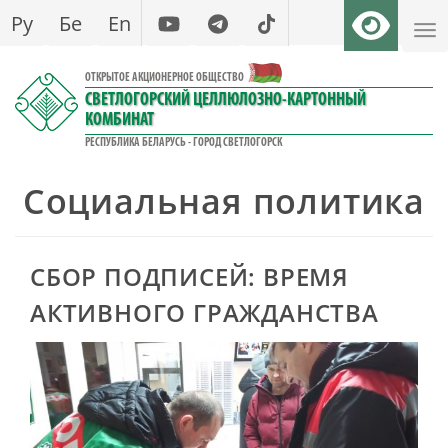
Перейти
Ру
Бе
En
к
основному
ОТКРЫТОЕ АКЦИОНЕРНОЕ ОБЩЕСТВО
содержанию
СВЕТЛОГОРСКИЙ ЦЕЛЛЮЛОЗНО-КАРТОННЫЙ
КОМБИНАТ
РЕСПУБЛИКА БЕЛАРУСЬ - ГОРОД СВЕТЛОГОРСК
Социальная политика
СБОР ПОДПИСЕЙ: ВРЕМЯ
АКТИВНОГО ГРАЖДАНСТВА