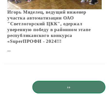
Игорь Мяделец, ведущий инженер
участка автоматизации ОАО
"Светлогорский ЦКК", одержал
уверенную победу в районном этапе
республиканского конкурса
«SuperПРОФИ - 2024!!!
…
Нумерация страниц
Следующая стран
››